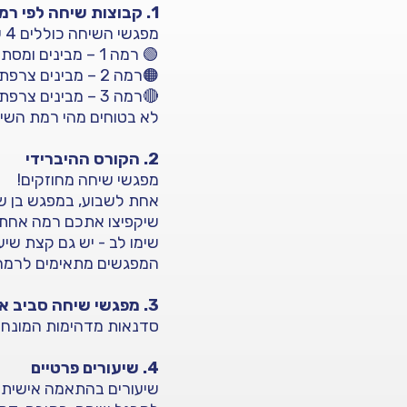
1. קבוצות שיחה לפי רמות
מפגשי השיחה כוללים 4 עד 6 משתתפים בלבד ומחולקים לפי רמות:
🟢 רמה 1 – מבינים ומסתדרים בצרפתית, אך 'מגמגמים' כשצריכים לדבר
🟠רמה 2 – מבינים צרפתית ויכולים להתבטא, אך מדברים בשגיאות
🔴רמה 3 – מבינים צרפתית ויכולים להתבטא בחופשיות עם שגיאות מעטות שלא מקשות על ההבנה
לא בטוחים מהי רמת השיחה שלכם? פנו א
2. הקורס ההיברידי
מפגשי שיחה מחוזקים!
אחת לשבוע, במפגש בן ש
שיקפיצו אתכם רמה אחת
שימו לב - יש גם קצת שיעו
המפגשים מתאימים לרמה 1 - 
3. מפגשי שיחה סביב אמנות, פילוסופיה, קולנוע, שירה...
סדנאות מדהימות המונחות
4. שיעורים פרטיים
שיעורים בהתאמה אישית 