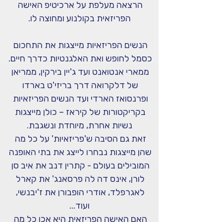
הרצאה מעלפת על ארכיטיפ האישה 
הפריזאית בקולנוע ומחוצה לו.
הנשים הפריזאיות מייצגות את התחכום 
כסמל לחופש ואת האלגנטיות כדרך חיים. 
ממארי אנטואנט ועד ג'יין בירקין, ממריאן 
של דלקרואה דרך בריזי'ט בארדו 
ופרנסואז הארדי ועד הנשים הפריזאיות 
בקריקטורות של קיראז – כולן מייצגות 
נשיות אחרת, מיוחדת ונשגבת.
זאת גם הסיבה ש'פריזאיות' על כל מה 
שהן מייצגות נבחרו לייצג את בתי האופנה 
המובילים בעולם - קתרין דנב את איב סן 
לורן, אינס דה לה פרסאנג' את קארל 
לאגרפלד, אודרי הופבורן את ז'יבנשי, 
ועוד...
האם האישה הפריזאית היא אכן כל מה 