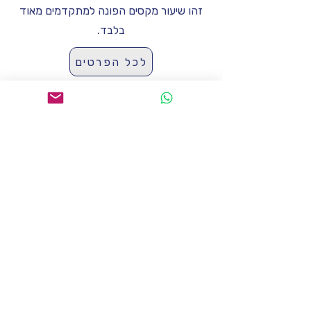
זהו שיעור מקסים הפונה למתקדמים מאוד
בלבד.
לכל הפרטים
איפה, מתי וכמה?
רק במהלך חודשי יולי ואוגוסט ניתן יהיה
לשלם לפי מפגש, ללא התחייבות.
זה החופש הגדול ונתנהג בחופש הגדול כמו
בחופש הגדול ולכן תתאפשר גמישות רבה.