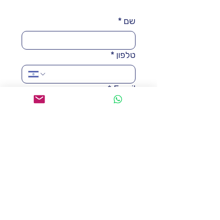
שם
*
טלפון
*
*
Email
הודעה
אני מסכים.ה לקבל למייל מידע, 
עידכונים ופרסומת על קורסים 
חדשים
קראתי והבנתי את 
מדיניות 
הפרטיות
 של האתר
*