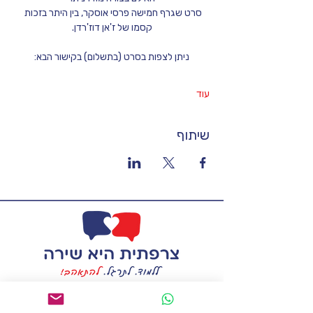
סרט שגרף חמישה פרסי אוסקר, בין היתר בזכות 
קסמו של ז'אן דוז'רדן.
ניתן לצפות בסרט (בתשלום) בקישור הבא:
עוד
שיתוף
francais.kef@gmail.com
טל:
058-7228263