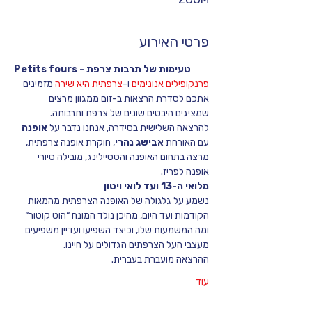
פרטי האירוע
Petits fours - טעימות של תרבות צרפת
פרנקופילים אנונימים
 ו-
צרפתית היא שירה
 מזמינים 
אתכם לסדרת הרצאות ב-זום ממגוון מרצים 
שמציגים היבטים שונים של צרפת ותרבותה.
להרצאה השלישית בסידרה, אנחנו נדבר על 
אופנה 
עם האורחת 
אבישג נהרי
, חוקרת אופנה צרפתית, 
מרצה בתחום האופנה והסטיילינג, מובילה סיורי 
אופנה לפריז.
מלואי ה-13 ועד לואי ויטון
נשמע על גלגולה של האופנה הצרפתית מהמאות 
הקודמות ועד היום, מהיכן נולד המונח ״הוט קוטור״ 
ומה המשמעות שלו, וכיצד השפיעו ועדיין משפיעים 
מעצבי העל הצרפתים הגדולים על חיינו.
ההרצאה מועברת בעברית.
עוד