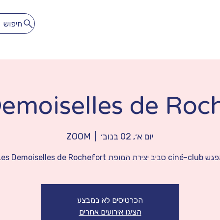
חיפוש
לתרגל
להתאהב
הספרייה הדיגיטלית
מנוי חופשי חודשי
emoiselles de Roc
יום א׳, 02 בנוב׳
  |  
ZOOM
cin סביב יצירת המופת Les Demoiselles de Rochefort
הכרטיסים לא במבצע
הציגו אירועים אחרים