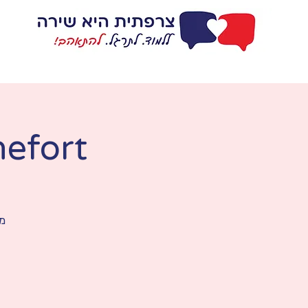
דף בית
ללמוד
hefort
מפגש é-club