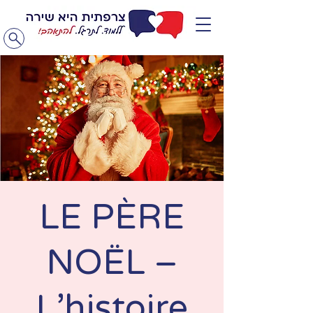
LE PÈRE
NOËL –
L’histoire