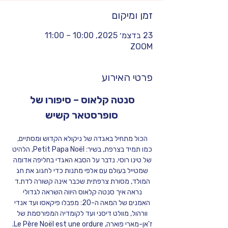
זמן ומיקום
23 בדצמ׳ 2025, 10:00 – 11:00
ZOOM
פרטי האירוע
סנטה קלאוס – סיפורו של 
סופרסטאר קשיש
הכול מתחיל באגדה של ניקולא הקדוש ומסתיים, 
כמו תמיד בצרפת, בשיר: Petit Papa Noël, הלהיט 
של טינו רוסי. נדבר על הסבא האגדי בחליפה אדומה 
שמטייל בעולם עם אלפי מתנות כדי לחגוג את חג 
המולד, מסורת צרפתית שכבר אינה קשורה לדת.ד 
נראה איך סנטה קלאוס היווה השראה לגדולי 
האמנים של המאה ה-20: מפבלו פיקאסו ועד אנדי 
וורהול, מוולט דיסני ועד לקומדיה המפורסמת של 
ז'אן-מארי פוארה, Le Père Noël est une ordure. 