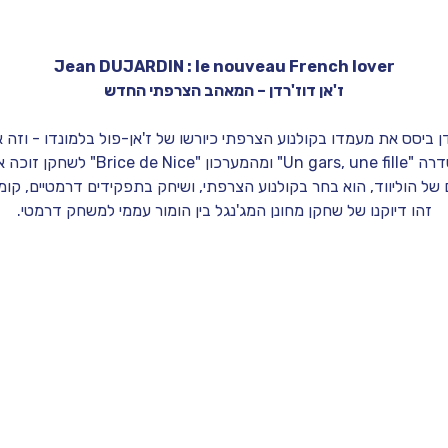
Jean DUJARDIN : le nouveau French lover
ז'אן דוז'רדן – המאהב הצרפתי החדש
דן ביסס את מעמדו בקולנוע הצרפתי כיורשו של ז'אן-פול בלמונדו - וזה 
על הסרט "הארטיסט"? 
ל הוליווד, הוא בחר בקולנוע הצרפתי, ושיחק בתפקידים דרמטיים, קומי
זהו דיוקנו של שחקן מחונן המג'נגל בין הומור עממי למשחק דרמטי.