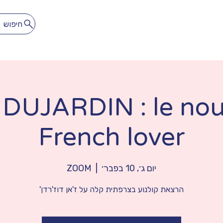
חיפוש
לתרגל
להתאהב
הספרייה הדיגיטלית
מנוי חופשי חודשי
 DUJARDIN : le no
French lover
יום ג׳, 10 בפבר׳
  |  
ZOOM
הרצאת קולנוע בצרפתית קלה על ז'אן דוז'רדן'