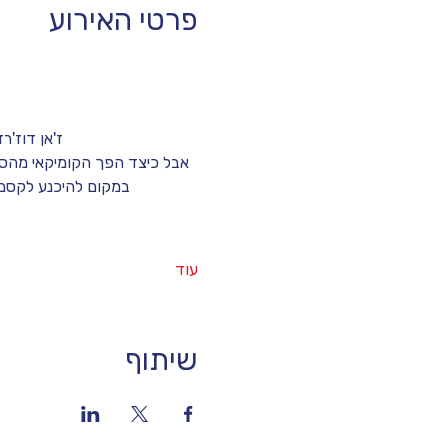
פרטי האירוע
ז'אן דוז'ר
אבל כיצד הפך הקומיקאי מהסדרה "Un gars, une fille" ומהמערכון "Brice de Nice" לשחקן זוכה אוסקר 
במקום להיכנע לקסם ש
עוד
שיתוף