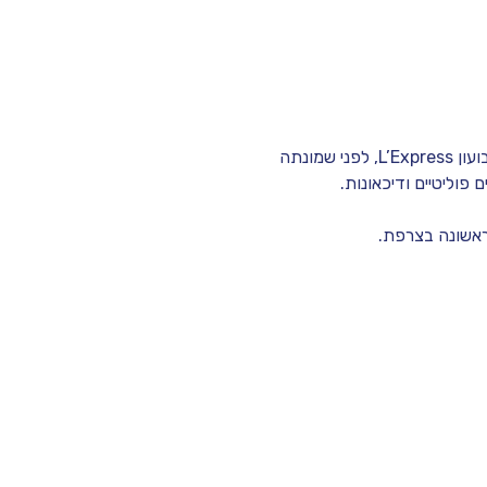
למרות שלא סיימה תיכון, פרנסואז ז'ירו הייתה עיתונאית וסופרת מצליחה, וייסדה יחד עם בן זוגה את השבועון L’Express, לפני שמונתה 
פוליטיים ודיכאונות.
הראשונה בצרפת.