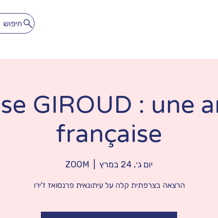
חיפוש
לתרגל
להתאהב
הספרייה הדיגיטלית
מנוי חופשי חודשי
ise GIROUD : une a
française
יום ג׳, 24 במרץ
  |  
ZOOM
הרצאה בצרפתית קלה על עיתונאית פרנסואז ז'ירו