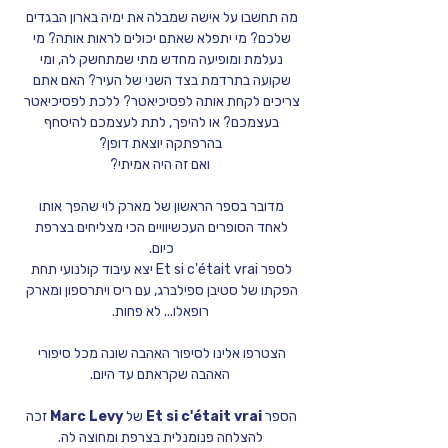
מה תחשבו על אישה שמבלה את ימיה בארון הבגדים 
שלכם? מי יתפלא שאתם יכולים לראות אותה? מי 
נעלמת ומופיעה מחדש מתי שמתחשק לה, ומי 
שקועה בתרדמת בצד השני של העיר? האם אתם 
צריכים לקחת אותה לפסיכיאטר? ללכת לפסיכיאטר 
בעצמכם? או להיפך, לתת לעצמכם להיסחף 
בהרפתקה יוצאת דופן?
ואם זה היה אמיתי?
מדובר בספר הראשון של מארק לוי שהפך אותו 
לאחד הסופרים העכשיוויים הכי מצליחים בצרפת 
כיום. 
לספר Et si c'était vrai יצא עיבוד קולנועי תחת 
הפקתו של סטיבן ספילברג, עם ריס ויתרספון ומארק 
רופאלו... לא פחות.
הצטרפו אלינו לסיפור האהבה שונה מכל סיפורי 
האהבה שקראתם עד היום.
הספר 
Et si c'était vrai 
של 
Marc Levy
 זכה 
להצלחה פנומנלית בצרפת ומחוצה לה.