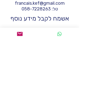
francais.kef@gmail.com
טל:
058-7228263
אשמח לקבל מידע נוסף
שם
*
טלפון
*
*
Email
הודעה
אני מסכים.ה לקבל למייל מידע, 
עידכונים ופרסומת על קורסים 