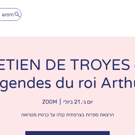
חיפוש
לתרגל
להתאהב
הספרייה הדיגיטלית
מנוי חופשי חודשי
TIEN DE TROYES e
égendes du roi Arth
יום ג׳, 21 ביולי
  |  
ZOOM
הרצאת ספרות בצרפתית קלה על כרֵטיין מטרואה