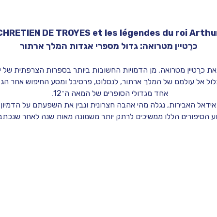
CHRETIEN DE TROYES et les légendes du roi Arthu
כרֵטיין מטרואה: גדול מספרי אגדות המלך ארתור
את כרֵטיין מטרואה, מן הדמויות החשובות ביותר בספרות הצרפתית של ימי
נצלול אל עולמם של המלך ארתור, לנסלוט, פרסיבל ומסע החיפוש אחר הגב
אחד מגדולי הסופרים של המאה ה־12. 
אידאל האבירות, נגלה מהי אהבה חצרונית ונבין את השפעתם על הדמיון 
ע הסיפורים הללו ממשיכים לרתק יותר משמונה מאות שנה לאחר שנכתבו