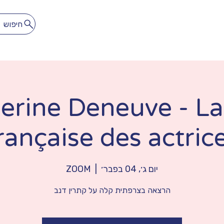
חיפוש
לתרגל
להתאהב
הספרייה הדיגיטלית
מנוי חופשי חודשי
erine Deneuve - La
rançaise des actric
יום ג׳, 04 בפבר׳
  |  
ZOOM
הרצאה בצרפתית קלה על קתרין דנב