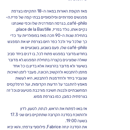
מאז תקופת האורות במאה ה-18 התקיימו בצרפת 
מפגשים ספרותיים ופילוסופיים בבתי קפה של פריז.ה-
café-philo, בגרסה המודרנית שלו וכפי שאנחנו 
נקיים אותו, נולד בפריז, place de la Bastille, 
בתחילת שנות ה-90 וזכה מאז בפופולריות עד כדי 
כך שלכל עיר ולכל כפר היום בצרפת יש את המפגש 
café-philo שלו, פעם בשבוע, בשבועיים או 
בחודש.מדובר במפגש פתוח לכל, בו דנים ביחד סביב 
שאלה שמציגים בקצרה בתחילת המפגש.לא מדובר 
בשיעור ולא מדובר בהרצאה אלא בדיון בו כל אחד 
מוזמן להתבטא ולהקשיב.הכוונה, מעבר לזמן האיכות 
שנעביר ביחד ולהזדמנות להתבטא, היא לעשות 
מאמץ להתגבר על הדעות הקדומות, ועל הרפלקסים 
המחשבתיים ולבנות חשיבה מורכבת מטיעונים.וכל זה 
בצרפתית כמובן, כמו בצרפת ממש.
אז בואו לפתוח את הראש, לנתח, לטעון, לדון 
ולהתווכח בסדנה הקרובה שתתקיים ביום שני 17.3 
בשעה 19:00.
את הסדנה ינחה Fabrice, פילוסוף צרפתי, והוא יביא 