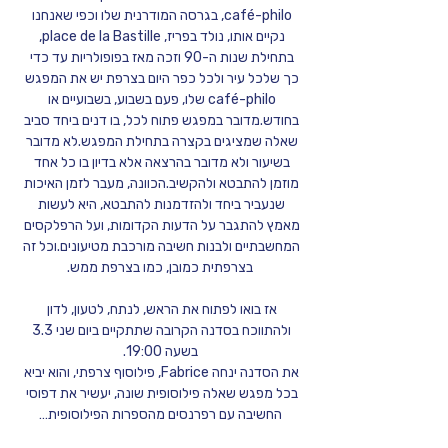
café-philo, בגרסה המודרנית שלו וכפי שאנחנו 
נקיים אותו, נולד בפריז, place de la Bastille, 
בתחילת שנות ה-90 וזכה מאז בפופולריות עד כדי 
כך שלכל עיר ולכל כפר היום בצרפת יש את המפגש 
café-philo שלו, פעם בשבוע, בשבועיים או 
בחודש.מדובר במפגש פתוח לכל, בו דנים ביחד סביב 
שאלה שמציגים בקצרה בתחילת המפגש.לא מדובר 
בשיעור ולא מדובר בהרצאה אלא בדיון בו כל אחד 
מוזמן להתבטא ולהקשיב.הכוונה, מעבר לזמן האיכות 
שנעביר ביחד ולהזדמנות להתבטא, היא לעשות 
מאמץ להתגבר על הדעות הקדומות, ועל הרפלקסים 
המחשבתיים ולבנות חשיבה מורכבת מטיעונים.וכל זה 
בצרפתית כמובן, כמו בצרפת ממש.
אז בואו לפתוח את הראש, לנתח, לטעון, לדון 
ולהתווכח בסדנה הקרובה שתתקיים ביום שני 3.3 
בשעה 19:00.
את הסדנה ינחה Fabrice, פילוסוף צרפתי, והוא יביא 
בכל מפגש שאלה פילוסופית שונה, יעשיר את דפוסי 
החשיבה עם רפרנסים מהספרות הפילוסופית…