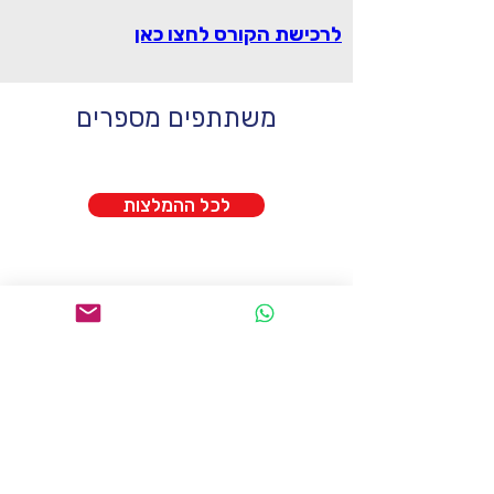
לרכישת הקורס לחצו כאן
משתתפים מספרים
לכל ההמלצות
francais.kef@gmail.com
טל:
058-7228263